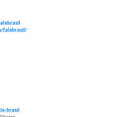
alabrasil
falabrasil/
la-brasil
Ribeiro