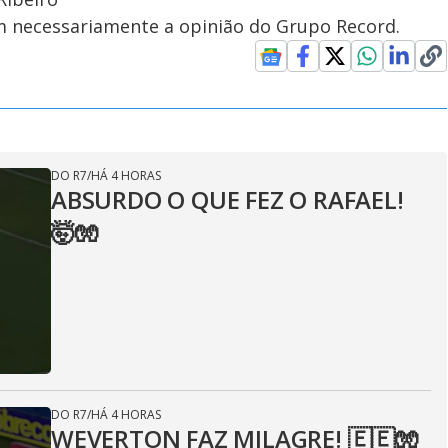
em necessariamente a opinião do Grupo Record.
DO R7
/
HÁ 4 HORAS
ABSURDO O QUE FEZ O RAFAEL!
🤯🧤
DO R7
/
HÁ 4 HORAS
WEVERTON FAZ MILAGRE! 🇪🇪🧤