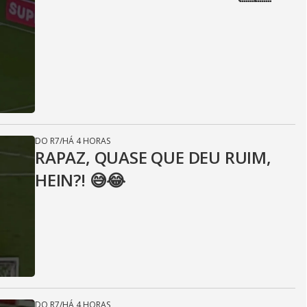
DO R7
/
HÁ 4 HORAS
RAPAZ, QUASE QUE DEU RUIM,
HEIN?! 😅😂⁣
DO R7
/
HÁ 4 HORAS