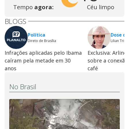
Tempo
agora:
Céu limpo
BLOGS
Política
Dose de
Direto de Brasília
Lilian Trigo
Infrações aplicadas pelo Ibama
Exclusiva: Arlind
caíram pela metade em 30
sobre a conexão
anos
café
No Brasil