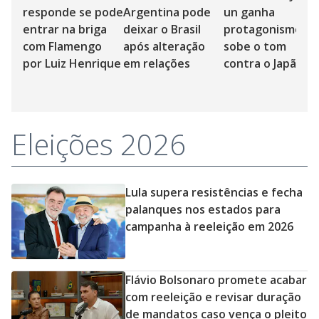
responde se pode
Argentina pode
un ganha
entrar na briga
deixar o Brasil
protagonismo e
com Flamengo
após alteração
sobe o tom
por Luiz Henrique
em relações
contra o Japão
Eleições 2026
Lula supera resistências e fecha
palanques nos estados para
campanha à reeleição em 2026
Flávio Bolsonaro promete acabar
com reeleição e revisar duração
de mandatos caso vença o pleito