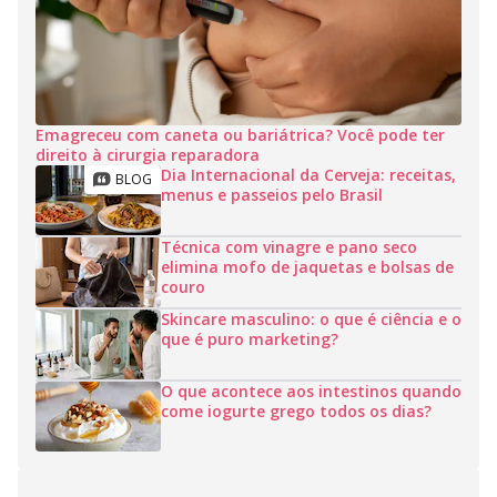
Emagreceu com caneta ou bariátrica? Você pode ter
direito à cirurgia reparadora
Dia Internacional da Cerveja: receitas,
menus e passeios pelo Brasil
Técnica com vinagre e pano seco
elimina mofo de jaquetas e bolsas de
couro
Skincare masculino: o que é ciência e o
que é puro marketing?
O que acontece aos intestinos quando
come iogurte grego todos os dias?