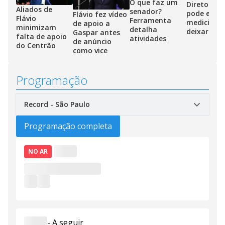
O que faz um
Diretor do 
Aliados de
senador?
pode exerc
Flávio fez vídeo
Flávio
Ferramenta
medicina 
de apoio a
minimizam
detalha
deixar car
Gaspar antes
falta de apoio
atividades
de anúncio
do Centrão
como vice
Programação
Programação completa
NO AR
-
A seguir