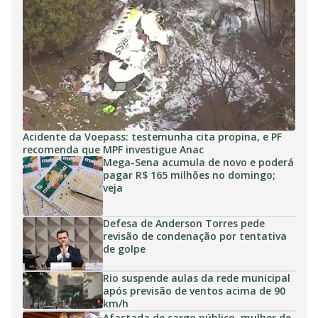
Acidente da Voepass: testemunha cita propina, e PF
recomenda que MPF investigue Anac
Mega-Sena acumula de novo e poderá
pagar R$ 165 milhões no domingo;
veja
Defesa de Anderson Torres pede
revisão de condenação por tentativa
de golpe
Rio suspende aulas da rede municipal
após previsão de ventos acima de 90
km/h
Afastada de cargo público, mulher de