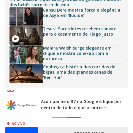
dos bebês corre risco de vida
Cansu Dere mostra força e elegância
de Asya em 'Iludida'
'Jesus': Sacerdotes recebem convite
para o casamento de Tiago Justo
Maiara Walsh surge elegante em
clique e mostra conexão com a
natureza
Conheça a história das corridas de
bigas, uma das grandes cenas de
'Ben-Hur'
SIGA
Adicione o R7.com como sua fonte
preferencial no Google
0
1
AO VIVO