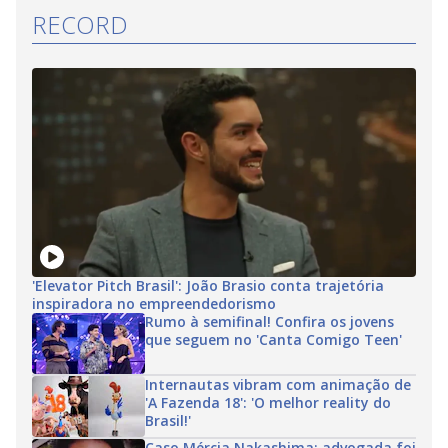
RECORD
'Elevator Pitch Brasil': João Brasio conta trajetória
inspiradora no empreendedorismo
Rumo à semifinal! Confira os jovens
que seguem no 'Canta Comigo Teen'
Internautas vibram com animação de
'A Fazenda 18': 'O melhor reality do
Brasil!'
Caso Mércia Nakashima: advogada foi