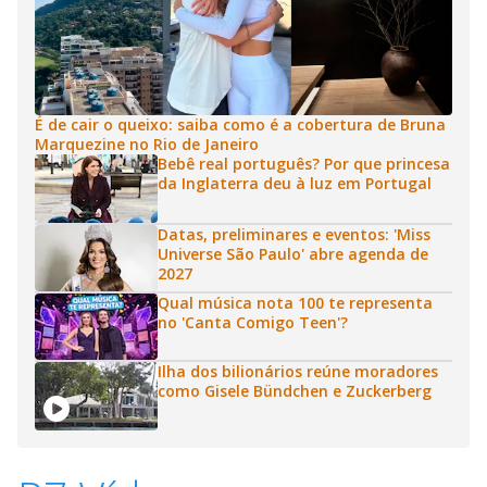
É de cair o queixo: saiba como é a cobertura de Bruna
Marquezine no Rio de Janeiro
Bebê real português? Por que princesa
da Inglaterra deu à luz em Portugal
Datas, preliminares e eventos: 'Miss
Universe São Paulo' abre agenda de
2027
Qual música nota 100 te representa
no 'Canta Comigo Teen'?
Ilha dos bilionários reúne moradores
como Gisele Bündchen e Zuckerberg