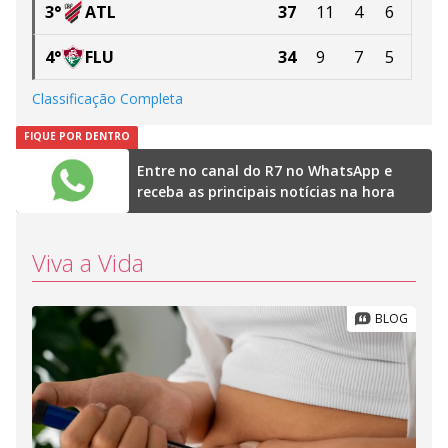
3
°
ATL
37
11
4
6
4
°
FLU
34
9
7
5
Classificação Completa
FIQUE POR DENTRO
Entre no canal do R7 no WhatsApp e
receba as principais notícias na hora
Viva a Vida