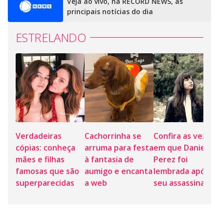
Veja ao vivo, na RECORD NEWS, as
principais notícias do dia
ESTRELANDO
Verdadeiras
Cachorrinha se
Confira as vezes
cópias: conheça
arruma para festa
em que Daniella
mães e filhas
à fantasia de
Perez foi
famosas que são
aumigo e encanta
lembrada após o
superparecidas
a web
seu assassinat