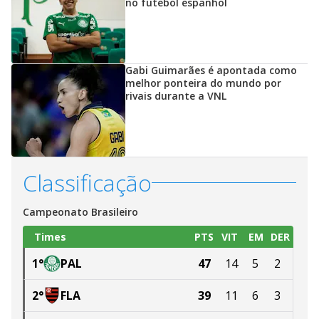
no futebol espanhol
Gabi Guimarães é apontada como
melhor ponteira do mundo por
rivais durante a VNL
Classificação
Campeonato Brasileiro
Times
PTS
VIT
EM
DER
1
°
PAL
47
14
5
2
2
°
FLA
39
11
6
3