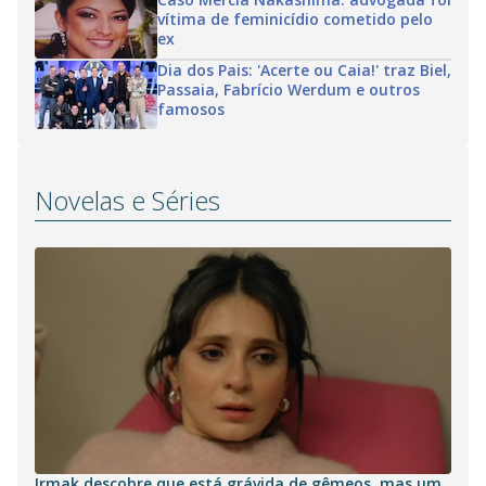
vítima de feminicídio cometido pelo
ex
Dia dos Pais: 'Acerte ou Caia!' traz Biel,
Passaia, Fabrício Werdum e outros
famosos
Novelas e Séries
Irmak descobre que está grávida de gêmeos, mas um