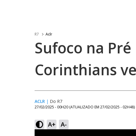
R7
Aclr
Sufoco na Pré 
Corinthians v
ACLR
|
Do R7
27/02/2025 - 00H20
(ATUALIZADO EM
27/02/2025 - 02H48
)
A+
A-