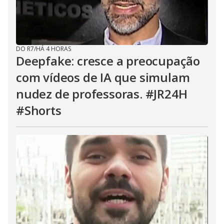
DO R7
/
HÁ 4 HORAS
Deepfake: cresce a preocupação
com vídeos de IA que simulam
nudez de professoras. #JR24H
#Shorts