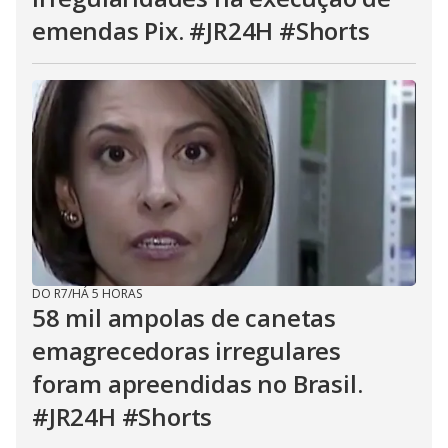
emendas Pix. #JR24H #Shorts
DO R7
/
HÁ 5 HORAS
58 mil ampolas de canetas
emagrecedoras irregulares
foram apreendidas no Brasil.
#JR24H #Shorts