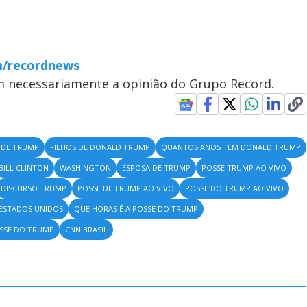
m/recordnews
em necessariamente a opinião do Grupo Record.
 DE TRUMP
FILHOS DE DONALD TRUMP
QUANTOS ANOS TEM DONALD TRUMP
BILL CLINTON
WASHINGTON
ESPOSA DE TRUMP
POSSE TRUMP AO VIVO
DISCURSO TRUMP
POSSE DE TRUMP AO VIVO
POSSE DO TRUMP AO VIVO
 ESTADOS UNIDOS
QUE HORAS É A POSSE DO TRUMP
OSSE DO TRUMP
CNN BRASIL