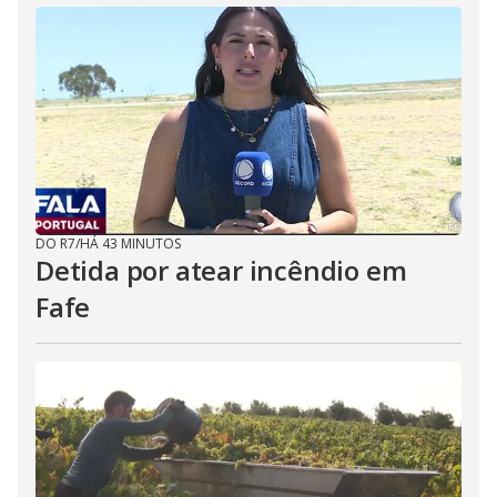
DO R7
/
HÁ 43 MINUTOS
Detida por atear incêndio em
Fafe