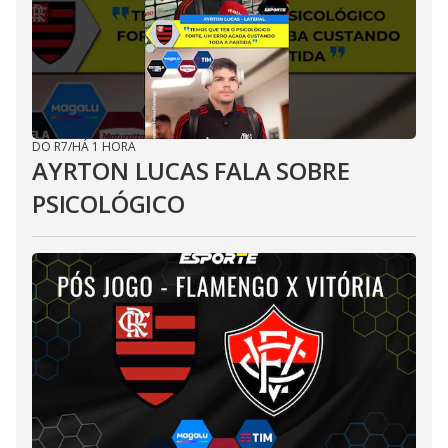
DO R7
/
HÁ 1 HORA
AYRTON LUCAS FALA SOBRE
PSICOLÓGICO