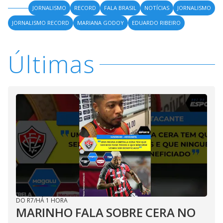
JORNALISMO
RECORD
FALA BRASIL
NOTÍCIAS
JORNALISMO
JORNALISMO RECORD
MARIANA GODOY
EDUARDO RIBEIRO
Últimas
DO R7
/
HÁ 1 HORA
MARINHO FALA SOBRE CERA NO