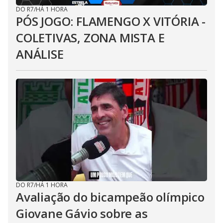
DO R7
/
HÁ 1 HORA
PÓS JOGO: FLAMENGO X VITÓRIA -
COLETIVAS, ZONA MISTA E
ANÁLISE
DO R7
/
HÁ 1 HORA
Avaliação do bicampeão olímpico
Giovane Gávio sobre as