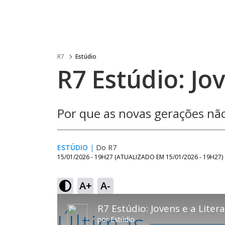
R7
Estúdio
R7 Estúdio: Jo
Por que as novas gerações nã
ESTÚDIO
|
Do R7
15/01/2026 - 19H27
(ATUALIZADO EM
15/01/2026 - 19H27
)
A+
A-
This
is
R7 Estúdio: Jovens e a Liter
Últimas
a
por
Estúdio
modal