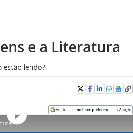
vens e a Literatura
o estão lendo?
Adicione como fonte preferencial no Google
Play
Opens in new window
atura
Rever