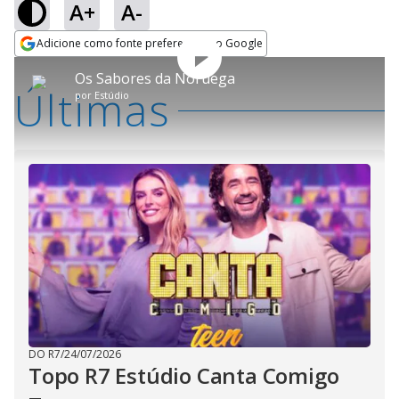
A+
A-
Adicione como fonte preferencial no Google
Play
This
Opens in new window
Os Sabores da Noruega
is
Últimas
a
Rever
por
Estúdio
modal
Video
window.
This
modal
can
be
closed
by
pressing
the
Escape
key
or
activating
the
close
button.
DO R7
/
24/07/2026
Topo R7 Estúdio Canta Comigo