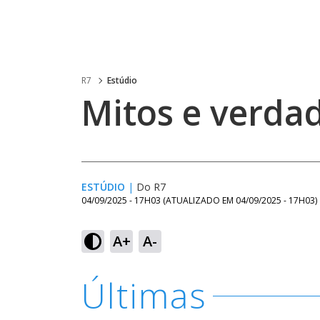
R7
Estúdio
Mitos e verda
ESTÚDIO
|
Do R7
04/09/2025 - 17H03
(ATUALIZADO EM
04/09/2025 - 17H03
)
A+
A-
Ativar
Som
Últimas