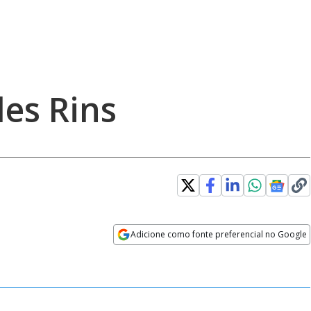
des Rins
Loaded
:
93.51%
Adicione como fonte preferencial no Google
Velocidade
Opens in new window