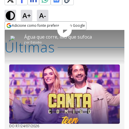
A+
A-
Adicione como fonte preferencial no Google
Play
This
Opens in new window
Água que corre, lixo que sufoca
is
Últimas
a
Rever
por
Estúdio
modal
Video
window.
This
modal
can
be
closed
by
pressing
the
Escape
key
or
activating
the
close
button.
DO R7
/
24/07/2026