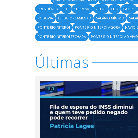
PRESIDÊNCIA
STF
SUPREMO
VETOS
LDO
GOLPE
RODOVIA
LEI DO ORÇAMENTO
SALÁRIO MÍNIMO
SALÁ
PONTE RIO NITERÓI
PONTE RIO NITEROI AGORA
NAVIO 
PONTE RIO NITEROI FECHADA
PONTE RIO NITEROI AO VIVO
Últimas