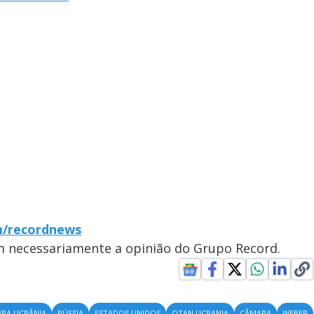
m/recordnews
em necessariamente a opinião do Grupo Record.
RA UCRÂNIA
RÚSSIA
ESTADOS UNIDOS
OTAN UCRANIA
CÂMARA
WEBER