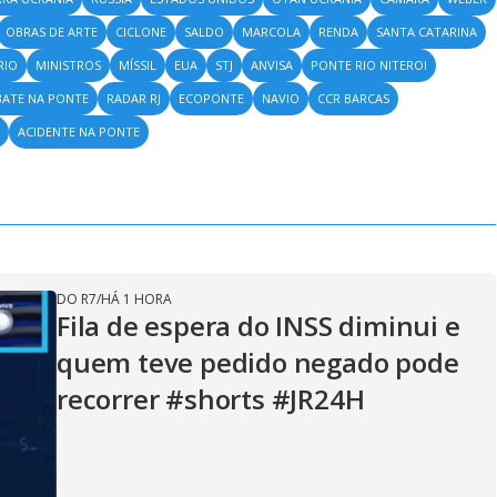
OBRAS DE ARTE
CICLONE
SALDO
MARCOLA
RENDA
SANTA CATARINA
RIO
MINISTROS
MÍSSIL
EUA
STJ
ANVISA
PONTE RIO NITEROI
BATE NA PONTE
RADAR RJ
ECOPONTE
NAVIO
CCR BARCAS
ACIDENTE NA PONTE
DO R7
/
HÁ 1 HORA
Fila de espera do INSS diminui e
quem teve pedido negado pode
recorrer #shorts #JR24H