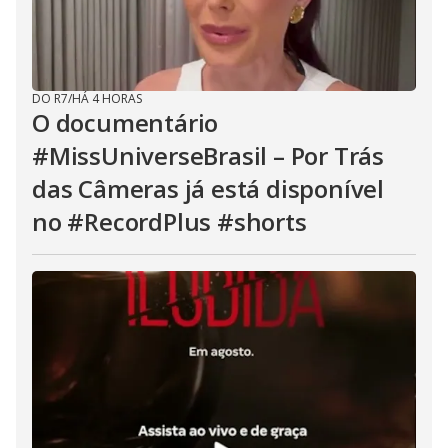
DO R7
/
HÁ 4 HORAS
O documentário
#MissUniverseBrasil – Por Trás
das Câmeras já está disponível
no #RecordPlus #shorts