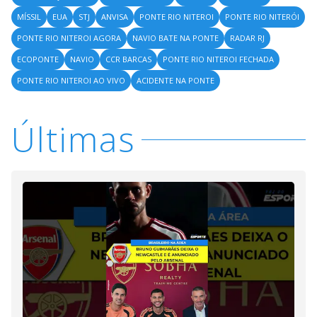
MÍSSIL
EUA
STJ
ANVISA
PONTE RIO NITEROI
PONTE RIO NITERÓI
PONTE RIO NITEROI AGORA
NAVIO BATE NA PONTE
RADAR RJ
ECOPONTE
NAVIO
CCR BARCAS
PONTE RIO NITEROI FECHADA
PONTE RIO NITEROI AO VIVO
ACIDENTE NA PONTE
Últimas