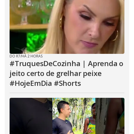
DO R7
/
HÁ 2 HORAS
#TruquesDeCozinha | Aprenda o
jeito certo de grelhar peixe
#HojeEmDia #Shorts