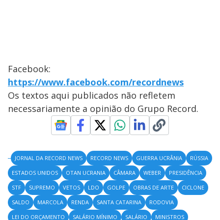
Facebook:
https://www.facebook.com/recordnews
Os textos aqui publicados não refletem
necessariamente a opinião do Grupo Record.
JORNAL DA RECORD NEWS
RECORD NEWS
GUERRA UCRÂNIA
RÚSSIA
ESTADOS UNIDOS
OTAN UCRANIA
CÂMARA
WEBER
PRESIDÊNCIA
STF
SUPREMO
VETOS
LDO
GOLPE
OBRAS DE ARTE
CICLONE
SALDO
MARCOLA
RENDA
SANTA CATARINA
RODOVIA
LEI DO ORÇAMENTO
SALÁRIO MÍNIMO
SALÁRIO
MINISTROS