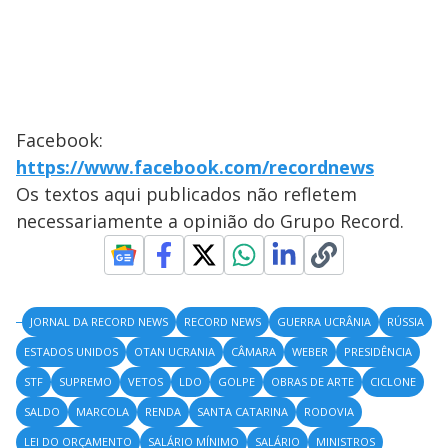
Facebook:
https://www.facebook.com/recordnews
Os textos aqui publicados não refletem
necessariamente a opinião do Grupo Record.
JORNAL DA RECORD NEWS
RECORD NEWS
GUERRA UCRÂNIA
RÚSSIA
ESTADOS UNIDOS
OTAN UCRANIA
CÂMARA
WEBER
PRESIDÊNCIA
STF
SUPREMO
VETOS
LDO
GOLPE
OBRAS DE ARTE
CICLONE
SALDO
MARCOLA
RENDA
SANTA CATARINA
RODOVIA
LEI DO ORÇAMENTO
SALÁRIO MÍNIMO
SALÁRIO
MINISTROS