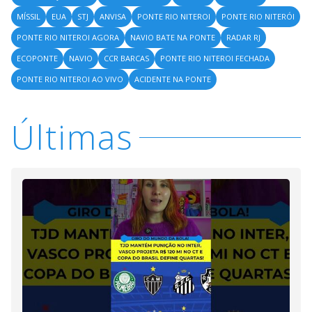
MÍSSIL
EUA
STJ
ANVISA
PONTE RIO NITEROI
PONTE RIO NITERÓI
PONTE RIO NITEROI AGORA
NAVIO BATE NA PONTE
RADAR RJ
ECOPONTE
NAVIO
CCR BARCAS
PONTE RIO NITEROI FECHADA
PONTE RIO NITEROI AO VIVO
ACIDENTE NA PONTE
Últimas