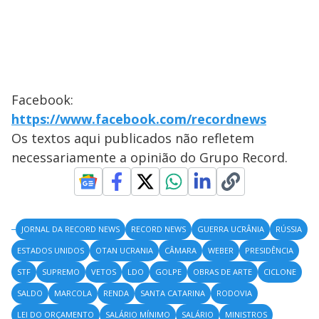
Facebook:
https://www.facebook.com/recordnews
Os textos aqui publicados não refletem
necessariamente a opinião do Grupo Record.
JORNAL DA RECORD NEWS
RECORD NEWS
GUERRA UCRÂNIA
RÚSSIA
ESTADOS UNIDOS
OTAN UCRANIA
CÂMARA
WEBER
PRESIDÊNCIA
STF
SUPREMO
VETOS
LDO
GOLPE
OBRAS DE ARTE
CICLONE
SALDO
MARCOLA
RENDA
SANTA CATARINA
RODOVIA
LEI DO ORÇAMENTO
SALÁRIO MÍNIMO
SALÁRIO
MINISTROS