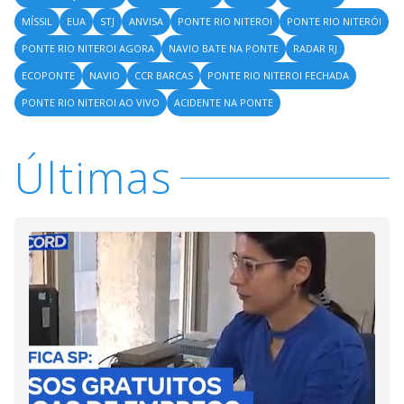
MÍSSIL
EUA
STJ
ANVISA
PONTE RIO NITEROI
PONTE RIO NITERÓI
PONTE RIO NITEROI AGORA
NAVIO BATE NA PONTE
RADAR RJ
ECOPONTE
NAVIO
CCR BARCAS
PONTE RIO NITEROI FECHADA
PONTE RIO NITEROI AO VIVO
ACIDENTE NA PONTE
Últimas