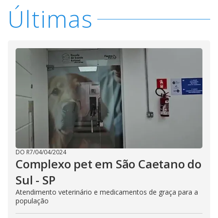
i
Últimas
d
e
o
DO R7
/
04/04/2024
Complexo pet em São Caetano do
Sul - SP
Atendimento veterinário e medicamentos de graça para a
população