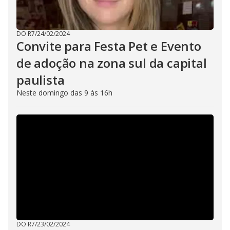
DO R7
/
24/02/2024
Convite para Festa Pet e Evento
de adoção na zona sul da capital
paulista
Neste domingo das 9 às 16h
DO R7
/
23/02/2024