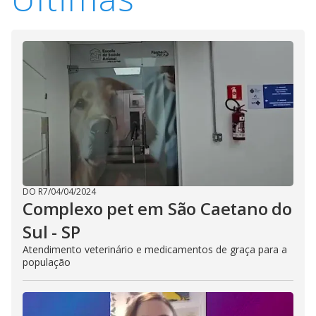
i
d
e
o
DO R7
/
04/04/2024
Complexo pet em São Caetano do
Sul - SP
Atendimento veterinário e medicamentos de graça para a
população