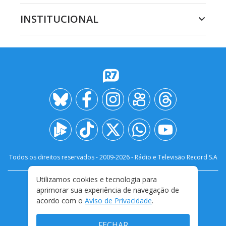
INSTITUCIONAL
Todos os direitos reservados - 2009-
2026
- Rádio e Televisão Record S.A
Utilizamos cookies e tecnologia para
CARREIRA
FALE CONOSCO
PRIVACIDADE
aprimorar sua experiência de navegação de
TERMOS E CONDIÇÕES DE USO
acordo com o
Aviso de Privacidade
.
FECHAR