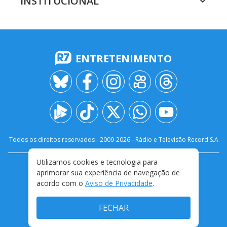
INSTITUCIONAL
ENTRETENIMENTO
Todos os direitos reservados - 2009-
2026
- Rádio e Televisão Record S.A
Utilizamos cookies e tecnologia para
CARREIRA
FALE CONOSCO
PRIVACIDADE
aprimorar sua experiência de navegação de
TERMOS E CONDIÇÕES DE USO
acordo com o
Aviso de Privacidade
.
FECHAR