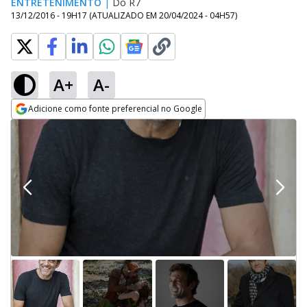
ENTRETENIMENTO
|
Do R7
13/12/2016 - 19H17
(ATUALIZADO EM
20/04/2024 - 04H57
)
A+
A-
Adicione como fonte preferencial no Google
Opens in new window