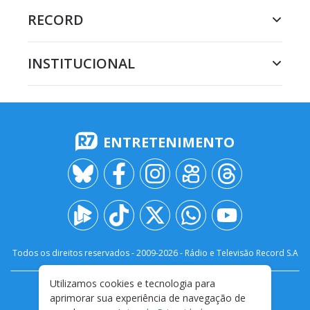
RECORD
INSTITUCIONAL
ENTRETENIMENTO
Todos os direitos reservados - 2009-
2026
- Rádio e Televisão Record S.A
Utilizamos cookies e tecnologia para
CARREIRA
FALE CONOSCO
PRIVACIDADE
aprimorar sua experiência de navegação de
TERMOS E CONDIÇÕES DE USO