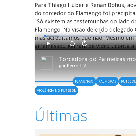
Para Thiago Huber e Renan Bohus, adv
do torcedor do Flamengo foi precipita
"Só existem as testemunhas do lado d
Flamengo. Na visão dele [do delegado 
mas acreditamos que não. Mesmo em c
L
o
a
arremessou garrafa de vidro", conta a 
d
P
V
A
e
l
o
v
d
a
l
a
:
y
t
n
7
a
ç
.
r
a
0
por
RecordTV
1
r
3
0
1
%
s
0
e
s
g
e
FLAMENGO
PALMEIRAS
FUTEBO
u
g
n
u
d
n
VIOLÊNCIA NO FUTEBOL
o
d
s
o
s
Últimas
M
u
d
o