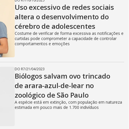
DO R7
/
16/10/2025
Uso excessivo de redes sociais
V
altera o desenvolvimento do
cérebro de adolescentes
i
Costume de verificar de forma excessiva as notificações e
curtidas pode comprometer a capacidade de controlar
comportamentos e emoções
d
DO R7
/
21/04/2023
Biólogos salvam ovo trincado
e
de arara-azul-de-lear no
zoológico de São Paulo
o
A espécie está em extinção, com população em natureza
estimada em pouco mais de 1.700 indivíduos