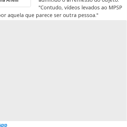
la Anelli
"Contudo, vídeos levados ao MPSP
r aquela que parece ser outra pessoa."
App