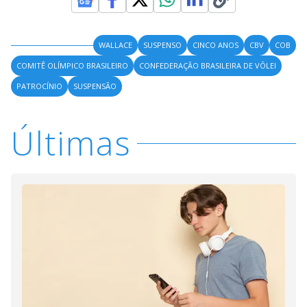
WALLACE
SUSPENSO
CINCO ANOS
CBV
COB
COMITÊ OLÍMPICO BRASILEIRO
CONFEDERAÇÃO BRASILEIRA DE VÔLEI
PATROCÍNIO
SUSPENSÃO
Últimas