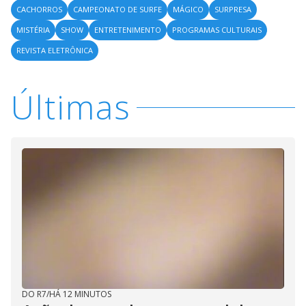
CACHORROS
CAMPEONATO DE SURFE
MÁGICO
SURPRESA
MISTÉRIA
SHOW
ENTRETENIMENTO
PROGRAMAS CULTURAIS
REVISTA ELETRÔNICA
Últimas
DO R7
/
HÁ 12 MINUTOS