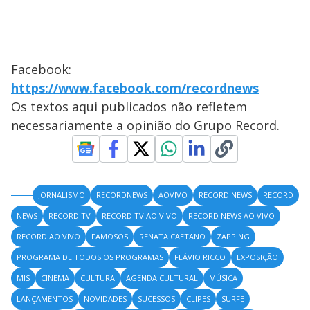
Facebook:
https://www.facebook.com/recordnews
Os textos aqui publicados não refletem
necessariamente a opinião do Grupo Record.
JORNALISMO
RECORDNEWS
AOVIVO
RECORD NEWS
RECORD
NEWS
RECORD TV
RECORD TV AO VIVO
RECORD NEWS AO VIVO
RECORD AO VIVO
FAMOSOS
RENATA CAETANO
ZAPPING
PROGRAMA DE TODOS OS PROGRAMAS
FLÁVIO RICCO
EXPOSIÇÃO
MIS
CINEMA
CULTURA
AGENDA CULTURAL
MÚSICA
LANÇAMENTOS
NOVIDADES
SUCESSOS
CLIPES
SURFE