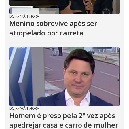
DO R7
/
HÁ 1 HORA
Menino sobrevive após ser
atropelado por carreta
DO R7
/
HÁ 1 HORA
Homem é preso pela 2ª vez após
apedrejar casa e carro de mulher