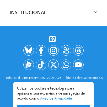
INSTITUCIONAL
Todos os direitos reservados - 2009-
2026
- Rádio e Televisão Record S.A
Utilizamos cookies e tecnologia para
CARREIRA
FALE CONOSCO
PRIVACIDADE
aprimorar sua experiência de navegação de
TERMOS E CONDIÇÕES DE USO
acordo com o
Aviso de Privacidade
.