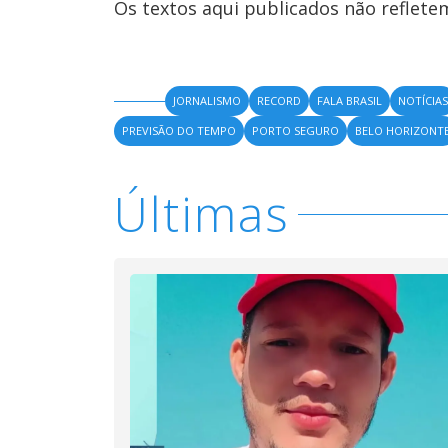
Os textos aqui publicados não reflet
JORNALISMO
RECORD
FALA BRASIL
NOTÍCIA
PREVISÃO DO TEMPO
PORTO SEGURO
BELO HORIZONT
Últimas