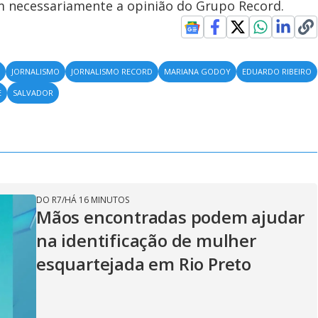
em necessariamente a opinião do Grupo Record.
S
JORNALISMO
JORNALISMO RECORD
MARIANA GODOY
EDUARDO RIBEIRO
E
SALVADOR
DO R7
/
HÁ 16 MINUTOS
Mãos encontradas podem ajudar
na identificação de mulher
esquartejada em Rio Preto