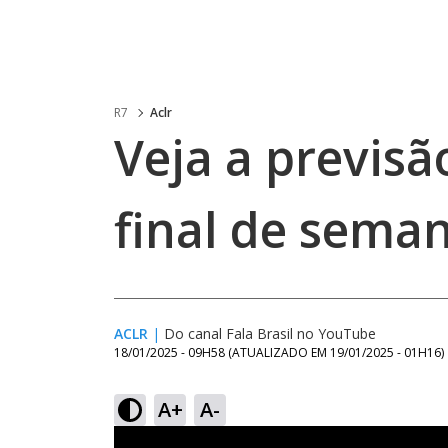
R7
Aclr
Veja a previs
final de sema
ACLR
|
Do canal Fala Brasil no YouTube
18/01/2025 - 09H58
(ATUALIZADO EM
19/01/2025 - 01H16
)
A+
A-