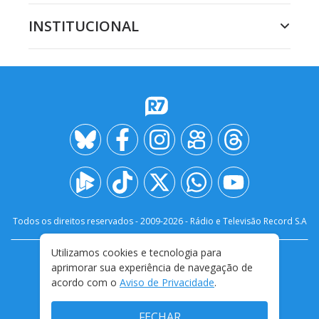
INSTITUCIONAL
Todos os direitos reservados - 2009-
2026
- Rádio e Televisão Record S.A
Utilizamos cookies e tecnologia para
CARREIRA
FALE CONOSCO
PRIVACIDADE
aprimorar sua experiência de navegação de
TERMOS E CONDIÇÕES DE USO
acordo com o
Aviso de Privacidade
.
FECHAR