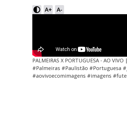
A+
A-
PALMEIRAS X PORTUGUESA - AO VIVO 
#Palmeiras #Paulistão #Portuguesa 
#aovivoecomimagens #imagens #futeb