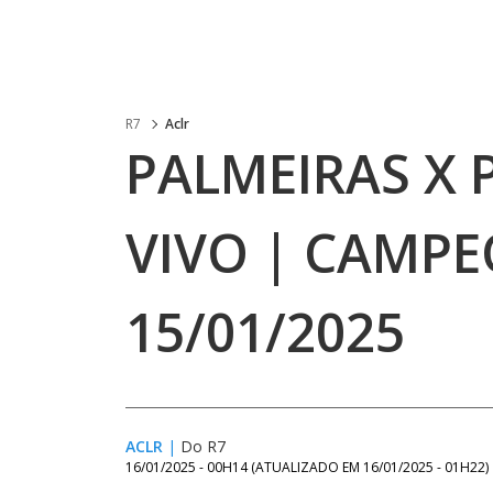
R7
Aclr
PALMEIRAS X 
VIVO | CAMPE
15/01/2025
ACLR
|
Do R7
16/01/2025 - 00H14
(ATUALIZADO EM
16/01/2025 - 01H22
)