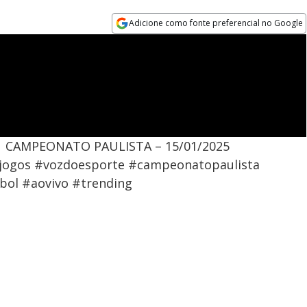
Adicione como fonte preferencial no Google
Opens in new window
| CAMPEONATO PAULISTA – 15/01/2025
#jogos #vozdoesporte #campeonatopaulista
ol #aovivo #trending