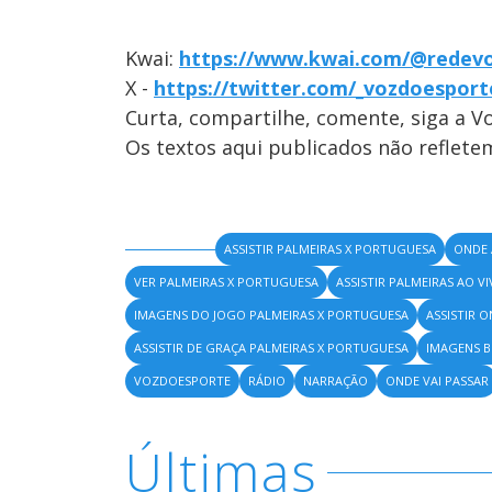
Kwai:
https://www.kwai.com/@redev
X -
https://twitter.com/_vozdoesport
Curta, compartilhe, comente, siga a V
Os textos aqui publicados não reflet
ASSISTIR PALMEIRAS X PORTUGUESA
ONDE 
VER PALMEIRAS X PORTUGUESA
ASSISTIR PALMEIRAS AO V
IMAGENS DO JOGO PALMEIRAS X PORTUGUESA
ASSISTIR 
ASSISTIR DE GRAÇA PALMEIRAS X PORTUGUESA
IMAGENS B
VOZDOESPORTE
RÁDIO
NARRAÇÃO
ONDE VAI PASSAR
Últimas