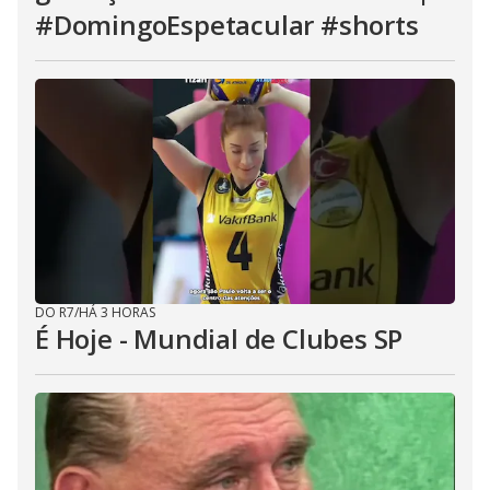
#DomingoEspetacular #shorts
DO R7
/
HÁ 3 HORAS
É Hoje - Mundial de Clubes SP