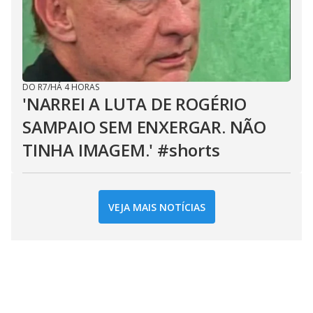
DO R7
/
HÁ 4 HORAS
'NARREI A LUTA DE ROGÉRIO
SAMPAIO SEM ENXERGAR. NÃO
TINHA IMAGEM.' #shorts
VEJA MAIS NOTÍCIAS