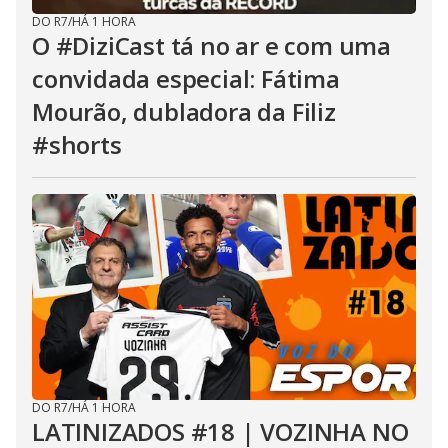
DO R7
/
HÁ 1 HORA
O #DiziCast tá no ar e com uma
convidada especial: Fátima
Mourão, dubladora da Filiz
#shorts
DO R7
/
HÁ 1 HORA
LATINIZADOS #18 | VOZINHA NO