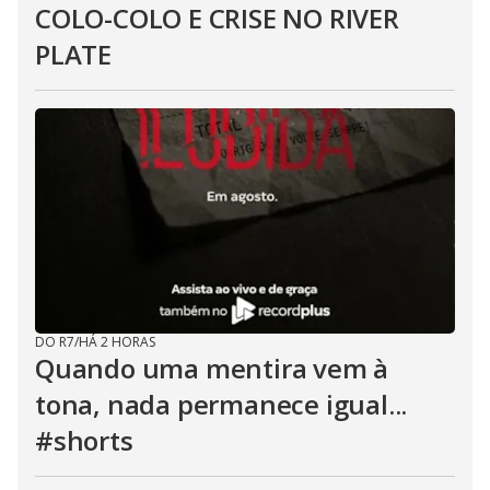
COLO-COLO E CRISE NO RIVER
PLATE
DO R7
/
HÁ 2 HORAS
Quando uma mentira vem à
tona, nada permanece igual...
#shorts