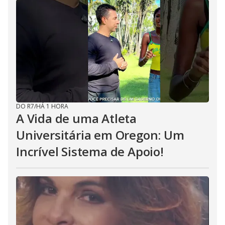
DO R7
/
HÁ 1 HORA
A Vida de uma Atleta
Universitária em Oregon: Um
Incrível Sistema de Apoio!