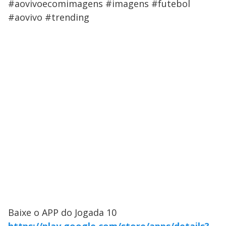
#aovivoecomimagens #imagens #futebol
#aovivo #trending
Baixe o APP do Jogada 10