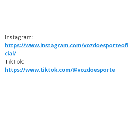
Instagram:
https://www.instagram.com/vozdoesporteofi
cial/
TikTok:
https://www.tiktok.com/@vozdoesporte