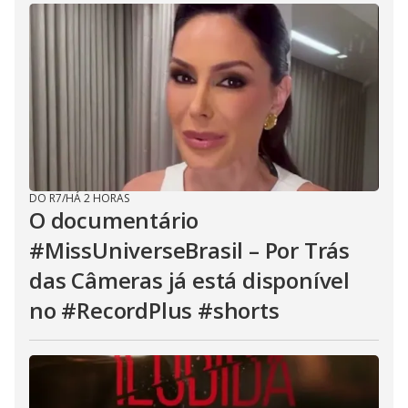
DO R7
/
HÁ 2 HORAS
O documentário
#MissUniverseBrasil – Por Trás
das Câmeras já está disponível
no #RecordPlus #shorts