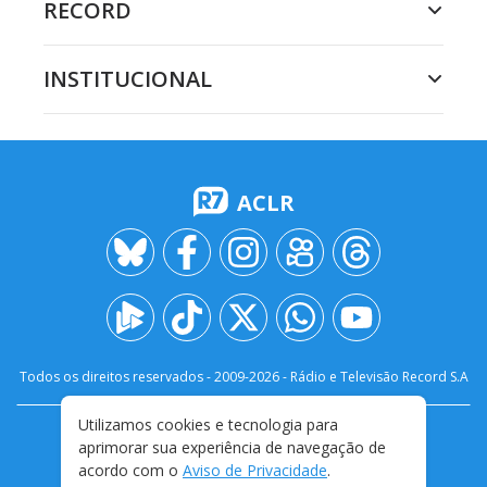
RECORD
INSTITUCIONAL
ACLR
Todos os direitos reservados - 2009-
2026
- Rádio e Televisão Record S.A
Utilizamos cookies e tecnologia para
CARREIRA
FALE CONOSCO
PRIVACIDADE
aprimorar sua experiência de navegação de
TERMOS E CONDIÇÕES DE USO
acordo com o
Aviso de Privacidade
.