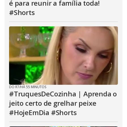
é para reunir a família toda!
#Shorts
DO R7
/
HÁ 55 MINUTOS
#TruquesDeCozinha | Aprenda o
jeito certo de grelhar peixe
#HojeEmDia #Shorts