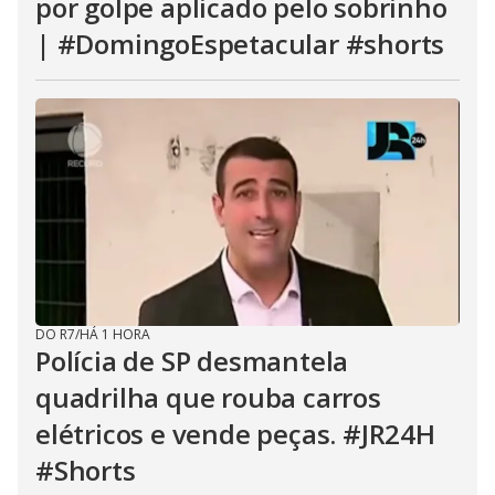
por golpe aplicado pelo sobrinho
| #DomingoEspetacular #shorts
DO R7
/
HÁ 1 HORA
Polícia de SP desmantela
quadrilha que rouba carros
elétricos e vende peças. #JR24H
#Shorts