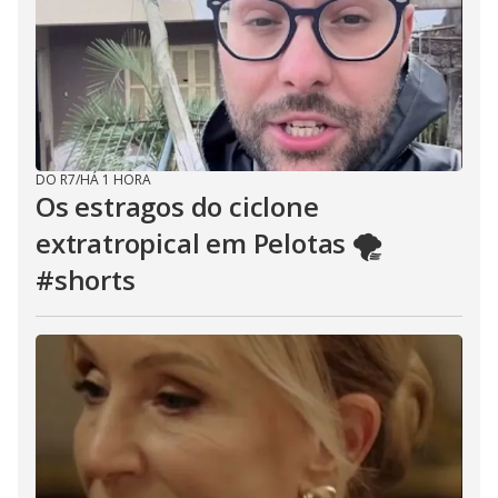
DO R7
/
HÁ 1 HORA
Os estragos do ciclone
extratropical em Pelotas 🌪️
#shorts