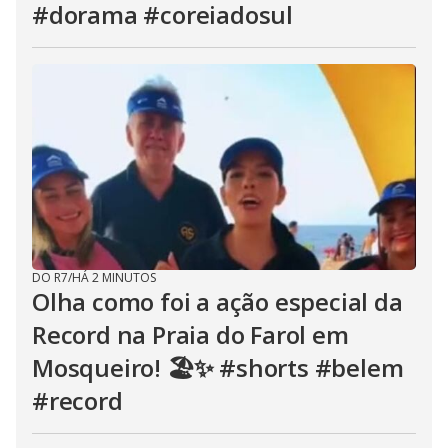
#dorama #coreiadosul
DO R7
/
HÁ 2 MINUTOS
Olha como foi a ação especial da
Record na Praia do Farol em
Mosqueiro! 🏖️✨ #shorts #belem
#record