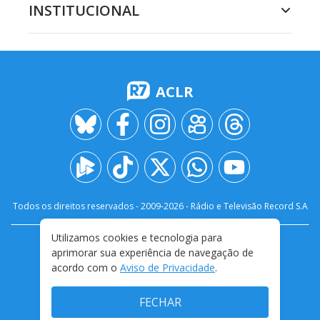
INSTITUCIONAL
ACLR
Todos os direitos reservados - 2009-
2026
- Rádio e Televisão Record S.A
Utilizamos cookies e tecnologia para
CARREIRA
FALE CONOSCO
PRIVACIDADE
aprimorar sua experiência de navegação de
TERMOS E CONDIÇÕES DE USO
acordo com o
Aviso de Privacidade
.
FECHAR