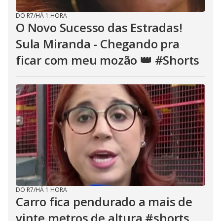
DO R7
/
HÁ 1 HORA
O Novo Sucesso das Estradas!
Sula Miranda - Chegando pra
ficar com meu mozão 👑 #Shorts
DO R7
/
HÁ 1 HORA
Carro fica pendurado a mais de
vinte metros de altura #shorts