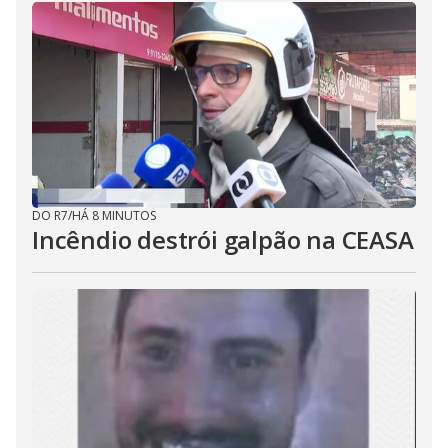
DO R7
/
HÁ 8 MINUTOS
Incêndio destrói galpão na CEASA