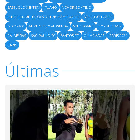
SASSUOLO X INTER
ITUANO
NOVORIZONTINO
SHEFFIELD UNITED X NOTTINGHAM FOREST
VFB STUTTGART
GIRONA X
AL KHALEEJ X AL WEHDA
STUTTGART
CORINTHIANS
PALMEIRAS
SÃO PAULO FC
SANTOS FC
OLIMPIADAS
PARIS 2024
PARIS
Últimas