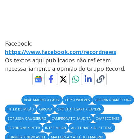
Facebook:
https://www.facebook.com/recordnews
Os textos aqui publicados não refletem
necessariamente a opinião do Grupo Record.
REAL MADRID X CÁDIZ
CITY X WOLVES
GIRONA X BARCELONA
INTER DE MILÃO
GIRONA
VFB STUTTGART X BAYERN
BORUSSIA X AUGSBURG
CAMPEONATO SAUDITA
CHAPECOENSE
FROSINONE X INTER
INTER MILAN
AL-ITTIHAD X AL-ETTIFAQ
BURNLEY X NEWCASTLE
MALLORCA X ATLÉTICO MADRID