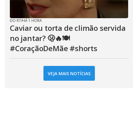
DO R7
/
HÁ 1 HORA
Caviar ou torta de climão servida
no jantar? 🫢🔥🍽️
#CoraçãoDeMãe #shorts
VEJA MAIS NOTÍCIAS