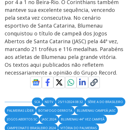
por 4 a 1 no Beira-Rio. O Corinthians também
manteve sua excelente sequência, vencendo
pela sexta vez consecutiva. No cenário
esportivo de Santa Catarina, Blumenau
conquistou o título de campeã dos Jogos
Abertos de Santa Catarina (JASC) pela 44ª vez,
marcando 21 troféus e 116 medalhas. Parabéns
aos atletas de Blumenau pela grande vitória.
Os textos aqui publicados não refletem
necessariamente a opinião do Grupo Record.
SCA
NDTV
25/11/2024 08:32
SÉRIE A DO BRASILEIRO
PALMEIRAS LÍDER
BOTAFOGO DERROTA
BLUMENAU CAMPEÃ JASC
JOGOS ABERTOS SC
JASC 2024
BLUMENAU 44ª VEZ CAMPEÃ
CAMPEONATO BRASILEIRO 2024
VITÓRIA DO PALMEIRAS