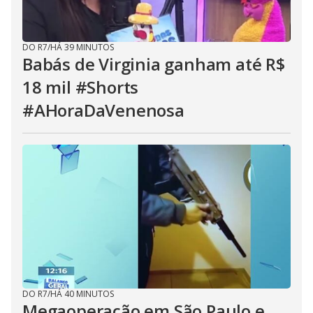
DO R7
/
HÁ 39 MINUTOS
Babás de Virginia ganham até R$
18 mil #Shorts
#AHoraDaVenenosa
DO R7
/
HÁ 40 MINUTOS
Megaoperação em São Paulo e