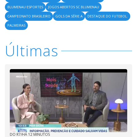
BLUMENAU ESPORTES
JOGOS ABERTOS SC BLUMENAU
CAMPEONATO BRASILEIRO
GOLS DA SÉRIE A
DESTAQUE DO FUTEBOL.
PALMEIRAS
Últimas
DO R7
/
HÁ 12 MINUTOS