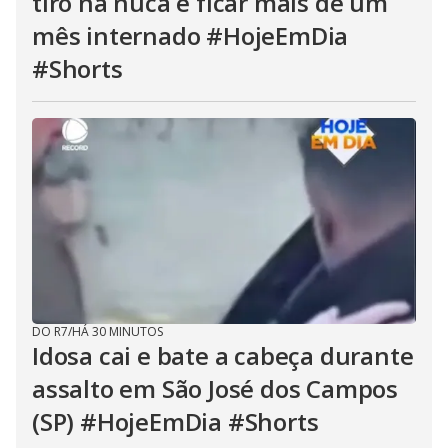
tiro na nuca e ficar mais de um
mês internado #HojeEmDia
#Shorts
DO R7
/
HÁ 30 MINUTOS
Idosa cai e bate a cabeça durante
assalto em São José dos Campos
(SP) #HojeEmDia #Shorts