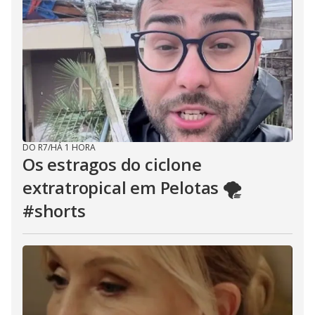
DO R7
/
HÁ 1 HORA
Os estragos do ciclone
extratropical em Pelotas 🌪️
#shorts