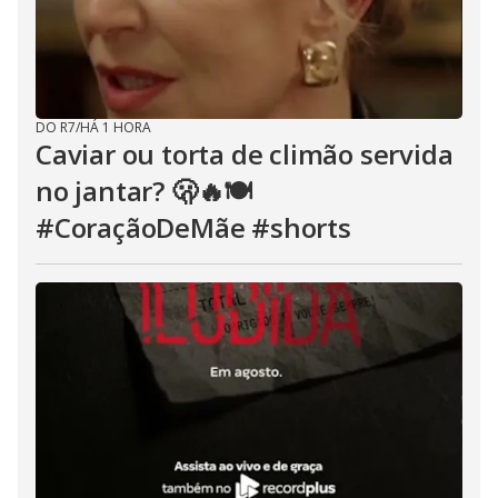
DO R7
/
HÁ 1 HORA
Caviar ou torta de climão servida
no jantar? 🫢🔥🍽️
#CoraçãoDeMãe #shorts