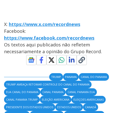
X:
https://www.x.com/recordnews
Facebook:
https://www.facebook.com/recordnews
Os textos aqui publicados não refletem
necessariamente a opinião do Grupo Record.
TRUMP
PANAMA
CANAL DO PANAMA
TRUMP AMEAÇA RETOMAR CONTROLE DO CANAL DO PANAMA
EUA CANAL DO PANAMA
CANAL PANAMA
CANAL PANAMA EUA
CANAL PANAMA TRUMP
ELEIÇÃO AMERICANA
ELEIÇOES AMERICANAS
PRESIDENTE DOS ESTADOS UNIDOS
ESTADOS UNIDOS
CANADÁ