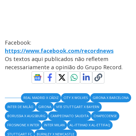
Facebook:
https://www.facebook.com/recordnews
Os textos aqui publicados não refletem
necessariamente a opinião do Grupo Record.
REAL MADRID X CÁDIZ
CITY X WOLVES
GIRONA X BARCELONA
INTER DE MILÃO
GIRONA
VFB STUTTGART X BAYERN
BORUSSIA X AUGSBURG
CAMPEONATO SAUDITA
CHAPECOENSE
FROSINONE X INTER
INTER MILAN
AL-ITTIHAD X AL-ETTIFAQ
STUTTGART FC
BURNLEY X NEWCASTLE