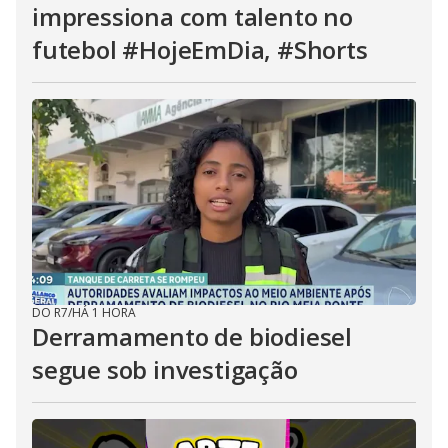
impressiona com talento no
futebol #HojeEmDia, #Shorts
DO R7
/
HÁ 1 HORA
Derramamento de biodiesel
segue sob investigação