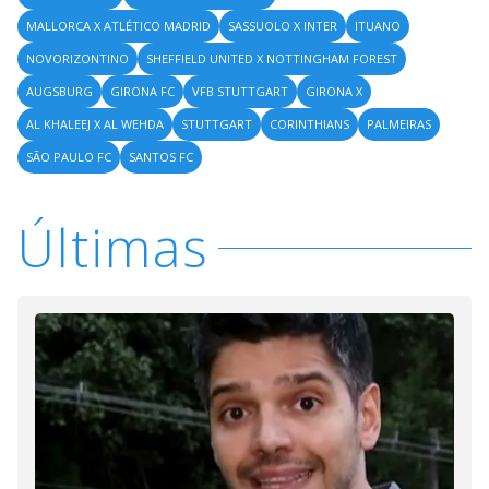
MALLORCA X ATLÉTICO MADRID
SASSUOLO X INTER
ITUANO
NOVORIZONTINO
SHEFFIELD UNITED X NOTTINGHAM FOREST
AUGSBURG
GIRONA FC
VFB STUTTGART
GIRONA X
AL KHALEEJ X AL WEHDA
STUTTGART
CORINTHIANS
PALMEIRAS
SÃO PAULO FC
SANTOS FC
Últimas