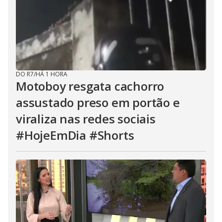
DO R7
/
HÁ 1 HORA
Motoboy resgata cachorro
assustado preso em portão e
viraliza nas redes sociais
#HojeEmDia #Shorts