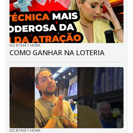
DO R7
/
HÁ 1 HORA
COMO GANHAR NA LOTERIA
DO R7
/
HÁ 1 HORA