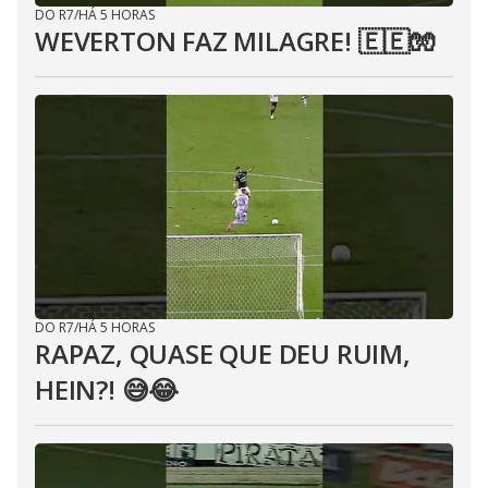
DO R7
/
HÁ 5 HORAS
WEVERTON FAZ MILAGRE! 🇪🇪🧤
DO R7
/
HÁ 5 HORAS
RAPAZ, QUASE QUE DEU RUIM,
HEIN?! 😅😂⁣