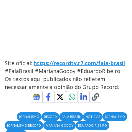
Site oficial:
https://recordtv.r7.com/fala-brasil
#FalaBrasil #MarianaGodoy #EduardoRibeiro
Os textos aqui publicados não refletem
necessariamente a opinião do Grupo Record.
JORNALISMO
RECORD
FALA BRASIL
NOTÍCIAS
JORNALISMO
JORNALISMO RECORD
MARIANA GODOY
EDUARDO RIBEIRO