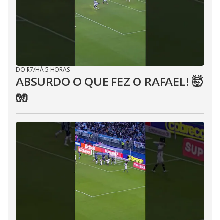
DO R7
/
HÁ 5 HORAS
ABSURDO O QUE FEZ O RAFAEL! 🤯
🧤