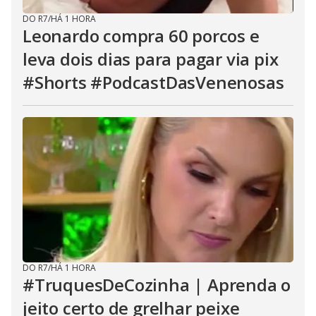
DO R7
/
HÁ 1 HORA
Leonardo compra 60 porcos e
leva dois dias para pagar via pix
#Shorts #PodcastDasVenenosas
DO R7
/
HÁ 1 HORA
#TruquesDeCozinha | Aprenda o
jeito certo de grelhar peixe