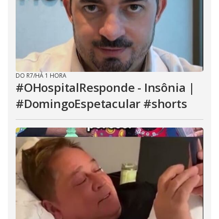
DO R7
/
HÁ 1 HORA
#OHospitalResponde - Insônia |
#DomingoEspetacular #shorts