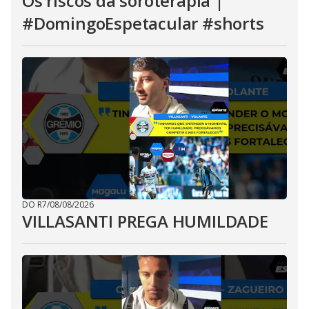
Os riscos da soroterapia |
#DomingoEspetacular #shorts
DO R7
/
08/08/2026
VILLASANTI PREGA HUMILDADE