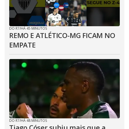
DO R7
/
HÁ 45 MINUTOS
REMO E ATLÉTICO-MG FICAM NO
EMPATE
DO R7
/
HÁ 48 MINUTOS
Tiago Cóser subiu mais que a