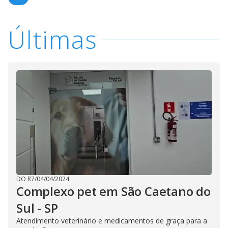
y
M
V
u
d
Últimas
o
i
d
e
o
DO R7
/
04/04/2024
Complexo pet em São Caetano do
Sul - SP
Atendimento veterinário e medicamentos de graça para a