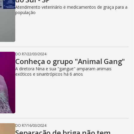
V
Atendimento veterinário e medicamentos de graça para a
população
i
d
DO R7
/
22/03/2024
Conheça o grupo "Animal Gang"
e
A diretora Nina e sua "gangue" amparam animais
exóticos e sinantrópicos há 6 anos
o
DO R7
/
16/03/2024
Separação de briga não tem