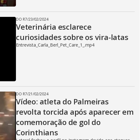
DO R7
/
23/02/2024
Veterinária esclarece
curiosidades sobre os vira-latas
Entrevista_Carla_Berl_Pet_Care_1_.mp4
DO R7
/
21/02/2024
Vídeo: atleta do Palmeiras
revolta torcida após aparecer em
comemoração de gol do
Corinthians