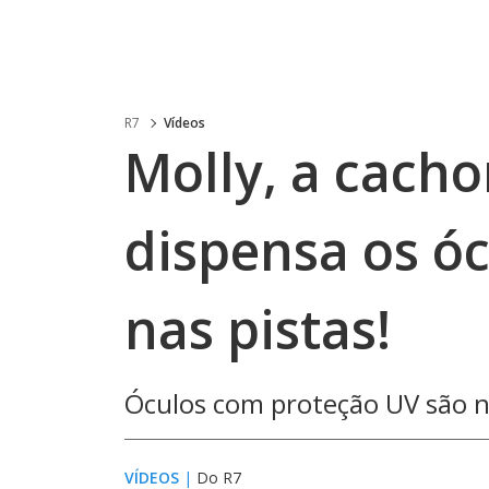
R7
Vídeos
Molly, a cach
dispensa os ó
nas pistas!
Óculos com proteção UV são ne
VÍDEOS
|
Do R7