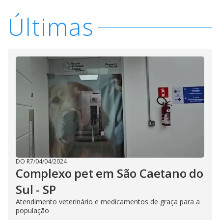
i
Últimas
d
e
o
DO R7
/
04/04/2024
Complexo pet em São Caetano do
Sul - SP
Atendimento veterinário e medicamentos de graça para a
população