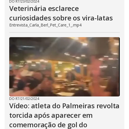
DO R7
/
23/02/2024
Veterinária esclarece
curiosidades sobre os vira-latas
Entrevista_Carla_Berl_Pet_Care_1_.mp4
DO R7
/
21/02/2024
Vídeo: atleta do Palmeiras revolta
torcida após aparecer em
comemoração de gol do