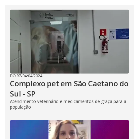
i
d
e
o
DO R7
/
04/04/2024
Complexo pet em São Caetano do
Sul - SP
Atendimento veterinário e medicamentos de graça para a
população