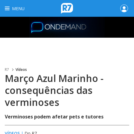
MENU
R7
Vídeos
Março Azul Marinho -
consequências das
verminoses
Verminoses podem afetar pets e tutores
VÍDEOS
|
Do R7