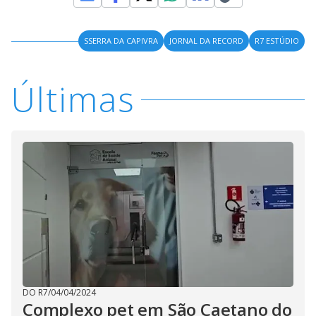
i
SSERRA DA CAPIVRA
JORNAL DA RECORD
R7 ESTÚDIO
d
Últimas
e
o
DO R7
/
04/04/2024
Complexo pet em São Caetano do