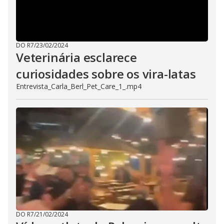
DO R7
/
23/02/2024
Veterinária esclarece
curiosidades sobre os vira-latas
Entrevista_Carla_Berl_Pet_Care_1_.mp4
DO R7
/
21/02/2024