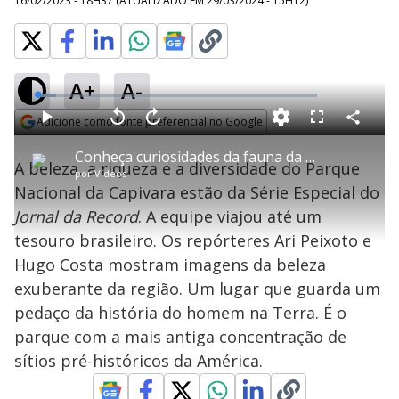
16/02/2023 - 18H37
(ATUALIZADO EM
29/03/2024 - 15H12
)
A+
A-
L
o
a
Adicione como fonte preferencial no Google
d
C
P
V
A
P
F
e
o
l
o
v
u
Opens in new window
d
m
a
l
a
l
:
Conheça curiosidades da fauna da Serra da Capivara
p
y
t
n
l
6
A beleza, a riqueza e a diversidade do Parque
a
a
ç
s
.
por
Vídeos
r
r
a
c
7
t
1
r
l
r
3
Nacional da Capivara estão da Série Especial do
i
0
1
e
%
l
s
0
e
h
Jornal da Record
e
. A equipe viajou até um
s
n
a
g
e
r
u
g
tesouro brasileiro. Os repórteres Ari Peixoto e
n
u
a
d
n
o
d
Hugo Costa mostram imagens da beleza
s
o
s
exuberante da região. Um lugar que guarda um
y
pedaço da história do homem na Terra. É o
parque com a mais antiga concentração de
M
V
u
d
sítios pré-históricos da América.
o