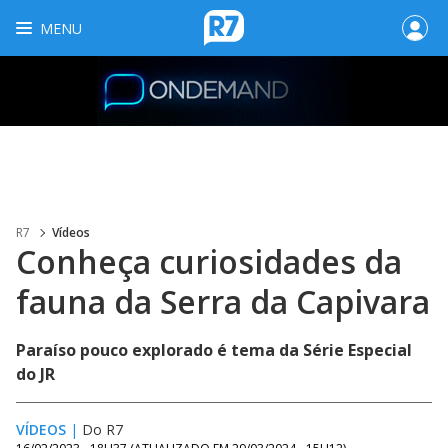
MENU
R7
Vídeos
Conheça curiosidades da
fauna da Serra da Capivara
Paraíso pouco explorado é tema da Série Especial
do JR
VÍDEOS
|
Do R7