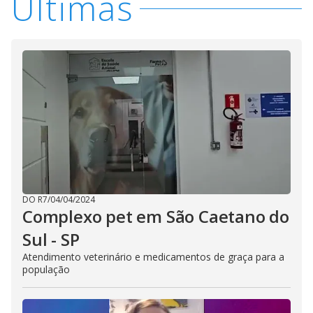
i
Últimas
d
e
o
DO R7
/
04/04/2024
Complexo pet em São Caetano do
Sul - SP
Atendimento veterinário e medicamentos de graça para a
população