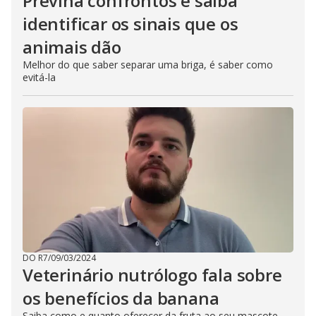
Previna confrontos e saiba
identificar os sinais que os
animais dão
Melhor do que saber separar uma briga, é saber como
evitá-la
DO R7
/
09/03/2024
Veterinário nutrólogo fala sobre
os benefícios da banana
Saiba como e quanto oferecer da fruta ao seu mascote