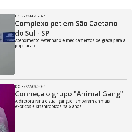
V
DO R7
/
04/04/2024
Complexo pet em São Caetano
i
do Sul - SP
Atendimento veterinário e medicamentos de graça para a
população
d
e
DO R7
/
22/03/2024
Conheça o grupo "Animal Gang"
o
A diretora Nina e sua "gangue" amparam animais
exóticos e sinantrópicos há 6 anos