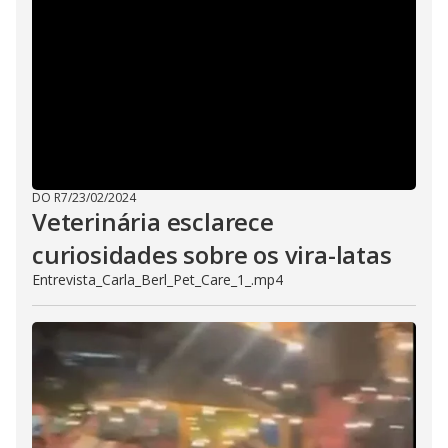
DO R7
/
23/02/2024
Veterinária esclarece
curiosidades sobre os vira-latas
Entrevista_Carla_Berl_Pet_Care_1_.mp4