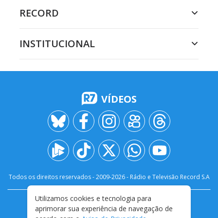
RECORD
INSTITUCIONAL
VÍDEOS
Todos os direitos reservados - 2009-
2026
- Rádio e Televisão Record S.A
Utilizamos cookies e tecnologia para
CARREIRA
FALE CONOSCO
PRIVACIDADE
aprimorar sua experiência de navegação de
TERMOS E CONDIÇÕES DE USO