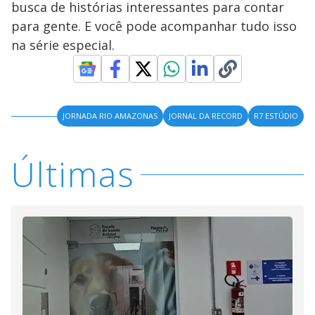
busca de histórias interessantes para contar
M
V
u
d
para gente. E você pode acompanhar tudo isso
o
na série especial.
i
d
JORNADA RIO AMAZONAS
JORNAL DA RECORD
R7 ESTÚDIO
e
Últimas
o