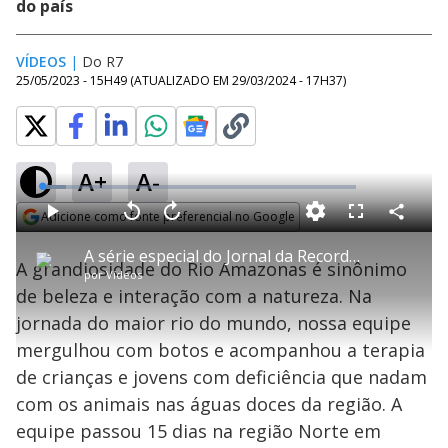
do país
VÍDEOS
|
Do R7
25/05/2023 - 15H49
(ATUALIZADO EM
29/03/2024 - 17H37
)
A+
A-
L
o
a
Adicione como fonte preferencial no Google
d
C
P
V
A
P
F
e
o
l
o
v
u
Opens in new window
d
m
a
l
a
l
:
A série especial do Jornal da Record mostra o mergulho com botos de até dois metros
p
y
t
n
l
7
A grandiosidade do Rio Amazonas é sinônimo
a
a
ç
s
.
por
Vídeos
r
r
a
c
6
t
1
r
l
r
6
de beleza e interação com a natureza. Na
i
0
1
e
%
l
s
0
e
h
jornada do maior rio do mundo, nossa equipe
e
s
n
a
g
e
r
u
g
mergulhou com botos e acompanhou a terapia
n
u
a
d
n
o
d
de crianças e jovens com deficiência que nadam
s
o
s
com os animais nas águas doces da região. A
y
equipe passou 15 dias na região Norte em