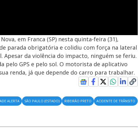
ova, em Franca (SP) nesta quinta-feira (31),
e parada obrigatória e colidiu com força na lateral
. Apesar da violência do impacto, ninguém se feriu.
a pelo GPS e pelo sol. O motorista de aplicativo
ua renda, já que depende do carro para trabalhar.
DADE ALERTA
SÃO PAULO (ESTADO)
RIBEIRÃO PRETO
ACIDENTE DE TRÂNSITO