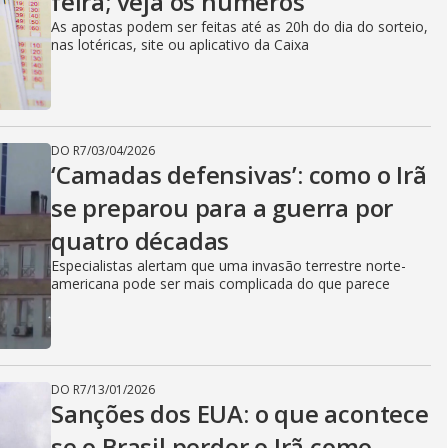
feira; veja os números
As apostas podem ser feitas até as 20h do dia do sorteio,
nas lotéricas, site ou aplicativo da Caixa
DO R7
/
03/04/2026
‘Camadas defensivas’: como o Irã
se preparou para a guerra por
quatro décadas
Especialistas alertam que uma invasão terrestre norte-
americana pode ser mais complicada do que parece
DO R7
/
13/01/2026
Sanções dos EUA: o que acontece
se o Brasil perder o Irã como