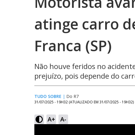
Motorista avan
atinge carro d
Franca (SP)
Não houve feridos no acident
prejuízo, pois depende do carr
TUDO SOBRE
|
Do R7
31/07/2025 - 19H32
(ATUALIZADO EM
31/07/2025 - 19H32
)
A+
A-