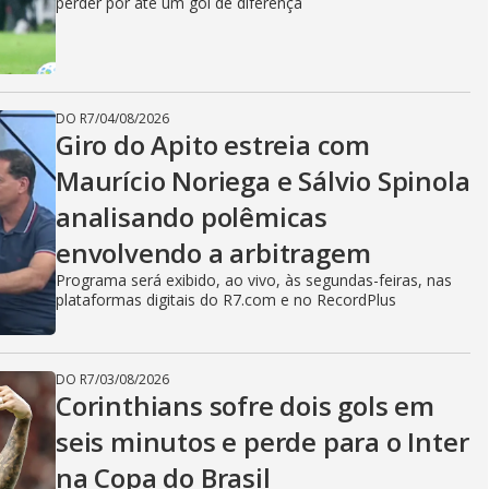
perder por até um gol de diferença
DO R7
/
04/08/2026
Giro do Apito estreia com
Maurício Noriega e Sálvio Spinola
analisando polêmicas
envolvendo a arbitragem
Programa será exibido, ao vivo, às segundas-feiras, nas
plataformas digitais do R7.com e no RecordPlus
DO R7
/
03/08/2026
Corinthians sofre dois gols em
seis minutos e perde para o Inter
na Copa do Brasil