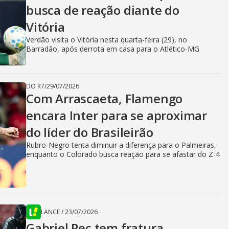
busca de reação diante do
Vitória
Verdão visita o Vitória nesta quarta-feira (29), no
Barradão, após derrota em casa para o Atlético-MG
DO R7
/
29/07/2026
Com Arrascaeta, Flamengo
encara Inter para se aproximar
do líder do Brasileirão
Rubro-Negro tenta diminuir a diferença para o Palmeiras,
enquanto o Colorado busca reação para se afastar do Z-4
LANCE
/
23/07/2026
Gabriel Pec tem fratura