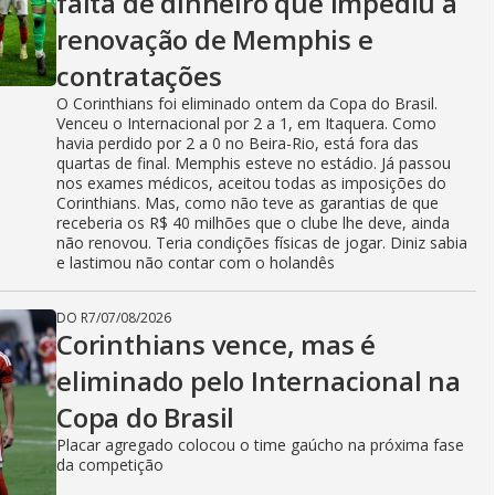
falta de dinheiro que impediu a
renovação de Memphis e
contratações
O Corinthians foi eliminado ontem da Copa do Brasil.
Venceu o Internacional por 2 a 1, em Itaquera. Como
havia perdido por 2 a 0 no Beira-Rio, está fora das
quartas de final. Memphis esteve no estádio. Já passou
nos exames médicos, aceitou todas as imposições do
Corinthians. Mas, como não teve as garantias de que
receberia os R$ 40 milhões que o clube lhe deve, ainda
não renovou. Teria condições físicas de jogar. Diniz sabia
e lastimou não contar com o holandês
DO R7
/
07/08/2026
Corinthians vence, mas é
eliminado pelo Internacional na
Copa do Brasil
Placar agregado colocou o time gaúcho na próxima fase
da competição