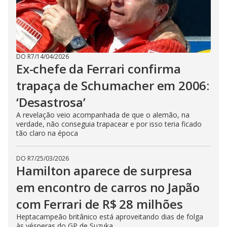
DO R7
/
14/04/2026
Ex-chefe da Ferrari confirma
trapaça de Schumacher em 2006:
‘Desastrosa’
A revelação veio acompanhada de que o alemão, na
verdade, não conseguia trapacear e por isso teria ficado
tão claro na época
DO R7
/
25/03/2026
Hamilton aparece de surpresa
em encontro de carros no Japão
com Ferrari de R$ 28 milhões
Heptacampeão britânico está aproveitando dias de folga
às vésperas do GP de Suzuka