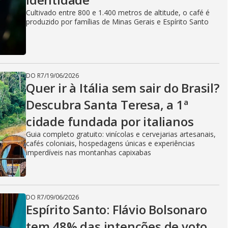
Cultivado entre 800 e 1.400 metros de altitude, o café é
produzido por famílias de Minas Gerais e Espírito Santo
DO R7
/
19/06/2026
Quer ir à Itália sem sair do Brasil?
Descubra Santa Teresa, a 1ª
cidade fundada por italianos
Guia completo gratuito: vinícolas e cervejarias artesanais,
cafés coloniais, hospedagens únicas e experiências
imperdíveis nas montanhas capixabas
DO R7
/
09/06/2026
Espírito Santo: Flávio Bolsonaro
tem 48% das intenções de voto,