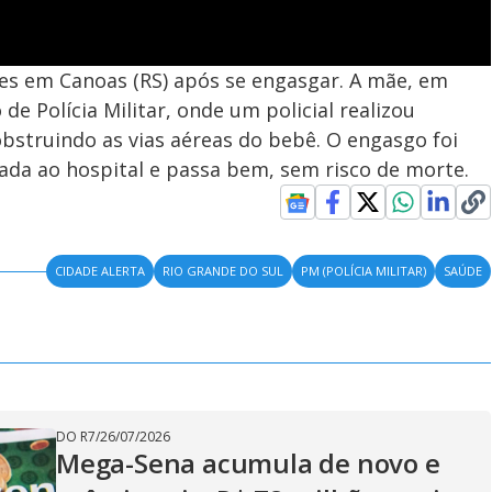
ares em Canoas (RS) após se engasgar. A mãe, em
de Polícia Militar, onde um policial realizou
bstruindo as vias aéreas do bebê. O engasgo foi
vada ao hospital e passa bem, sem risco de morte.
CIDADE ALERTA
RIO GRANDE DO SUL
PM (POLÍCIA MILITAR)
SAÚDE
DO R7
/
26/07/2026
Mega-Sena acumula de novo e