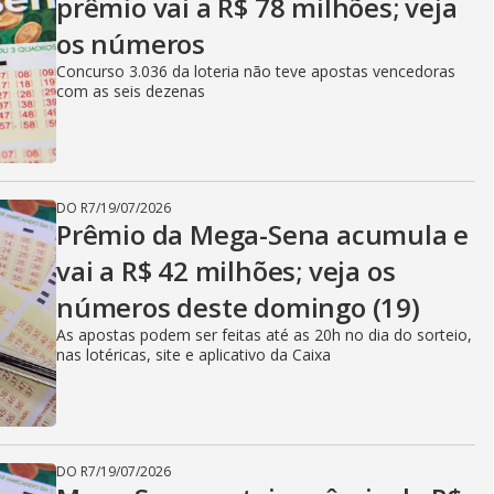
prêmio vai a R$ 78 milhões; veja
os números
Concurso 3.036 da loteria não teve apostas vencedoras
com as seis dezenas
DO R7
/
19/07/2026
Prêmio da Mega-Sena acumula e
vai a R$ 42 milhões; veja os
números deste domingo (19)
As apostas podem ser feitas até as 20h no dia do sorteio,
nas lotéricas, site e aplicativo da Caixa
DO R7
/
19/07/2026