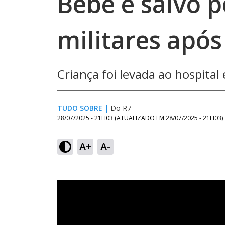
Bebê é salvo p
militares apó
Criança foi levada ao hospital
TUDO SOBRE
|
Do R7
28/07/2025 - 21H03
(ATUALIZADO EM
28/07/2025 - 21H03
)
A+
A-