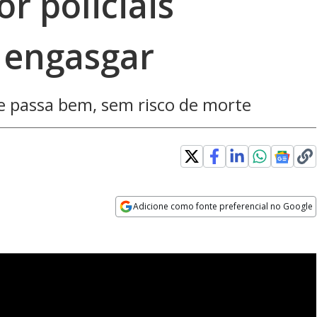
or policiais
s engasgar
 e passa bem, sem risco de morte
Adicione como fonte preferencial no Google
Opens in new window